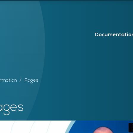
Documentatio
rmation
Pages
ages