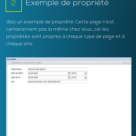
Exemple de propriété
2
Voici un exemple de propriété. Cette page n'est
certainement pas la même chez vous, car les
propriétés sont propres à chaque type de page et à
chaque site.