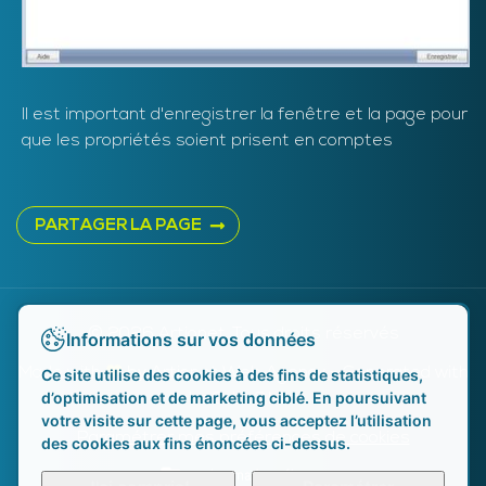
Il est important d'enregistrer la fenêtre et la page pour
que les propriétés soient prisent en comptes
PARTAGER LA PAGE
© 2026 Artionet. Tous droits réservés
Informations sur vos données
Made with
♥
by
Artionet Web Agency
- Generated with
Ce site utilise des cookies à des fins de statistiques,
d’optimisation et de marketing ciblé. En poursuivant
IceCube2.Net
votre visite sur cette page, vous acceptez l’utilisation
Paramétrer mes préférences de cookies
des cookies aux fins énoncées ci-dessus.