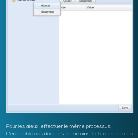
Pour les aïeux, effectuer le même processus.
L'ensemble des dossiers forme ainsi l'arbre entier de la