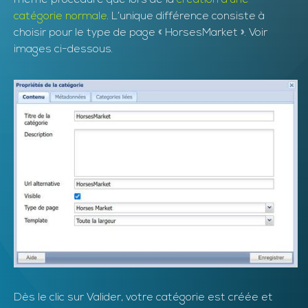
catégorie normale
. L’unique différence consiste à
choisir pour le type de page « HorsesMarket ». Voir
images ci-dessous.
Dès le clic sur Valider, votre catégorie est créée et