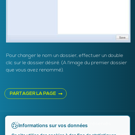
Pour changer le nom un dossier, effectuer un double
clic sur le dossier désiré. (A l'image du premier dossier
que vous avez renommé).
PARTAGER LA PAGE
© 2026 Artionet. Tous droits réservés
Informations sur vos données
Made with
♥
by
Artionet Web Agency
- Generated with