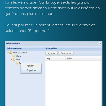
famille. Remarque : Sur la page, seuls les grands-
parents seront affichés. Il est donc inutile d'insérer les
générations plus anciennes.
Pour supprimer un parent, effectuez un clic droit et
sélectionner "Supprimer".