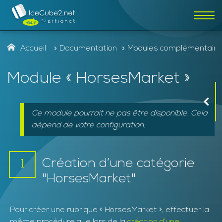
Affic
la
navi
Accueil
Documentation
Modules complémentaire
Module « HorsesMarket »
Rechercher
Ce module pourrait ne pas être disponible. Cela
dépend de votre configuration.
Création d’une catégorie
1
"HorsesMarket"
Pour créer une rubrique « HorsesMarket », effectuer la
même procédure que lors de la
création d’une